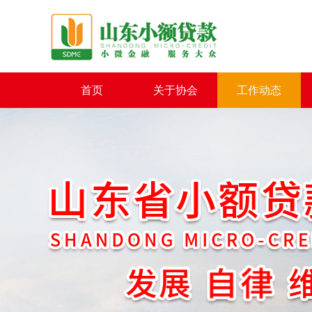
首页
关于协会
工作动态