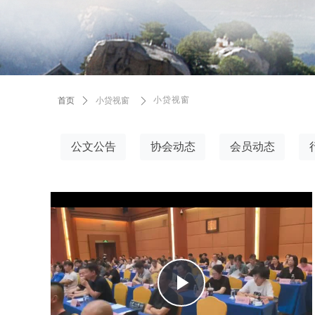
小贷视窗
首页
ꄲ
小贷视窗
公文公告
协会动态
会员动态
Play