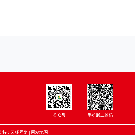
公众号
手机版二维码
术支持：
云畅网络
|
网站地图