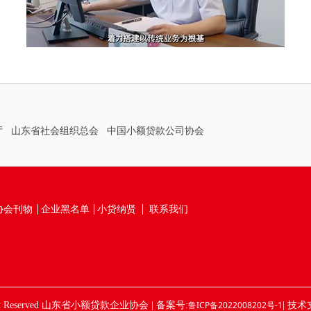
Video
厅
山东省社会组织总会
中国小额贷款公司协会
协会刊物
企业黑名单
小贷纳贤
联系我们
鲁ICP备2022008202号-1
 Right Reserved 山东省小额贷款企业协会 | 备案号:
| 技